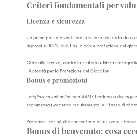
Criteri fondamentali per valu
Licenza e sicurezza
Un primo passo è verificare la licenza rilasciata da
rigorosi su RNG, audit dei giochi e protezione dei gioc
Oltre alla licenza, controlla se il sito utilizza critt
l’Autorità per la Protezione dei Giocatori.
Bonus e promozioni
I
migliori casinò online non AAMS
tendono a distinguers
scommessa (wagering requirements) e il tasso di ritorno
Preferisci i casinò che consentono di utilizzare il bon
Bonus di benvenuto: cosa cer