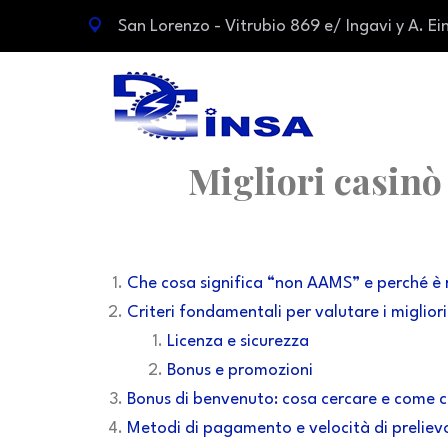
San Lorenzo - Vitrubio 869 e/ Ingavi y A. Ei
Migliori casinò
Che cosa significa “non AAMS” e perché è 
Criteri fondamentali per valutare i miglio
Licenza e sicurezza
Bonus e promozioni
Bonus di benvenuto: cosa cercare e come 
Metodi di pagamento e velocità di preliev