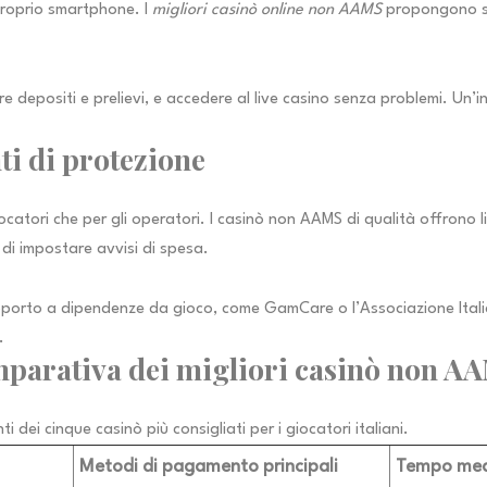
proprio smartphone. I
migliori casinò online non AAMS
propongono si
e depositi e prelievi, e accedere al live casino senza problemi. Un’i
ti di protezione
atori che per gli operatori. I casinò non AAMS di qualità offrono limi
 di impostare avvisi di spesa.
l supporto a dipendenze da gioco, come GamCare o l’Associazione Ital
.
mparativa dei migliori casinò non A
i dei cinque casinò più consigliati per i giocatori italiani.
Metodi di pagamento principali
Tempo medi