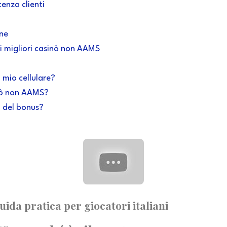
tenza clienti
one
i migliori casinò non AAMS
 mio cellulare?
inò non AAMS?
i del bonus?
ida pratica per giocatori italiani