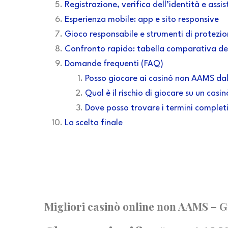
Registrazione, verifica dell’identità e assis
Esperienza mobile: app e sito responsive
Gioco responsabile e strumenti di protezi
Confronto rapido: tabella comparativa de
Domande frequenti (FAQ)
Posso giocare ai casinò non AAMS dal
Qual è il rischio di giocare su un cas
Dove posso trovare i termini complet
La scelta finale
Migliori casinò online non AAMS – Gu