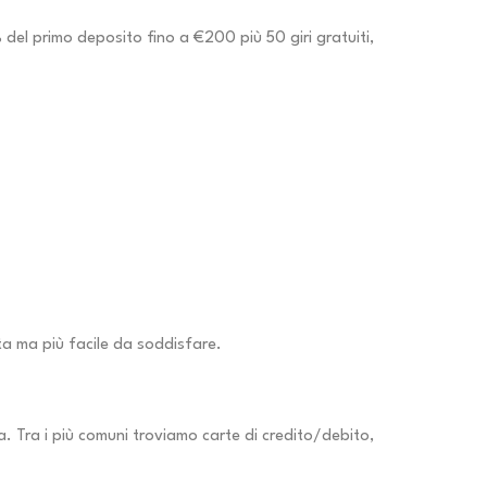
% del primo deposito fino a €200 più 50 giri gratuiti,
ta ma più facile da soddisfare.
a. Tra i più comuni troviamo carte di credito/debito,