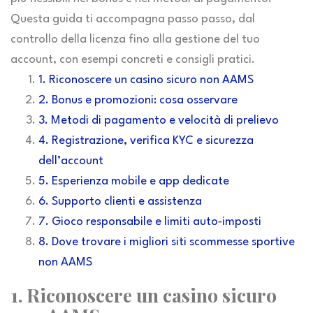
Questa guida ti accompagna passo passo, dal
controllo della licenza fino alla gestione del tuo
account, con esempi concreti e consigli pratici.
1. Riconoscere un casino sicuro non AAMS
2. Bonus e promozioni: cosa osservare
3. Metodi di pagamento e velocità di prelievo
4. Registrazione, verifica KYC e sicurezza
dell’account
5. Esperienza mobile e app dedicate
6. Supporto clienti e assistenza
7. Gioco responsabile e limiti auto‑imposti
8. Dove trovare i migliori siti scommesse sportive
non AAMS
1. Riconoscere un casino sicuro