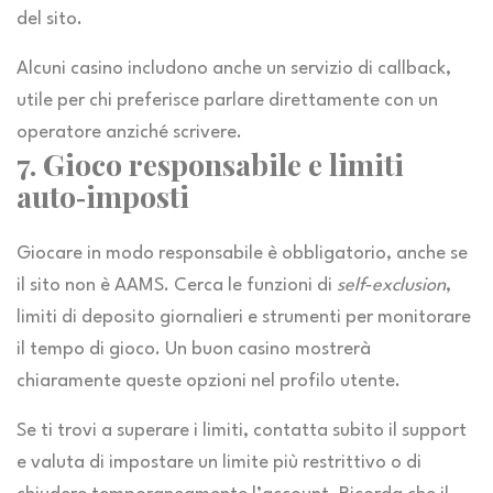
del sito.
Alcuni casino includono anche un servizio di callback,
utile per chi preferisce parlare direttamente con un
operatore anziché scrivere.
7. Gioco responsabile e limiti
auto‑imposti
Giocare in modo responsabile è obbligatorio, anche se
il sito non è AAMS. Cerca le funzioni di
self‑exclusion
,
limiti di deposito giornalieri e strumenti per monitorare
il tempo di gioco. Un buon casino mostrerà
chiaramente queste opzioni nel profilo utente.
Se ti trovi a superare i limiti, contatta subito il support
e valuta di impostare un limite più restrittivo o di