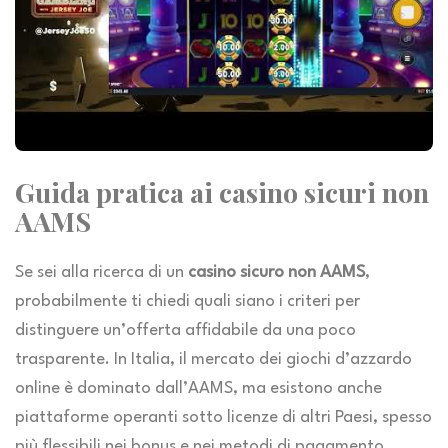
Guida pratica ai casino sicuri non
AAMS
Se sei alla ricerca di un
casino sicuro non AAMS
,
probabilmente ti chiedi quali siano i criteri per
distinguere un’offerta affidabile da una poco
trasparente. In Italia, il mercato dei giochi d’azzardo
online è dominato dall’AAMS, ma esistono anche
piattaforme operanti sotto licenze di altri Paesi, spesso
più flessibili nei bonus e nei metodi di pagamento.